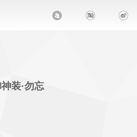
御神装·勿忘